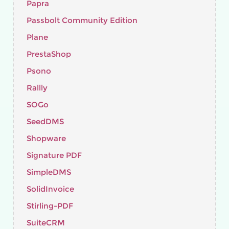
Papra
Passbolt Community Edition
Plane
PrestaShop
Psono
Rallly
SOGo
SeedDMS
Shopware
Signature PDF
SimpleDMS
SolidInvoice
Stirling-PDF
SuiteCRM