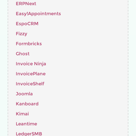
ERPNext
Easy!Appointments
EspoCRM
Fizzy
Formbricks
Ghost
Invoice Ninja
InvoicePlane
InvoiceShelf
Joomla
Kanboard
Kimai
Leantime
LedgerSMB