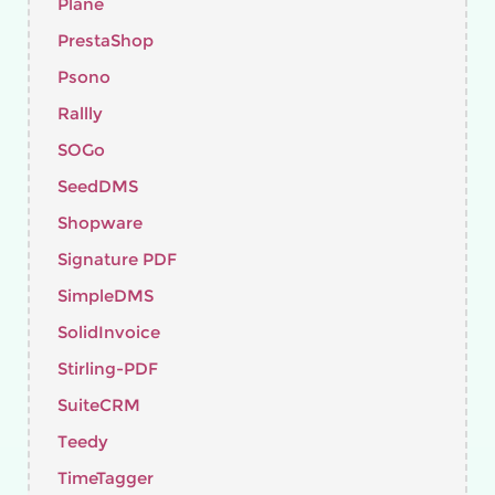
Plane
PrestaShop
Psono
Rallly
SOGo
SeedDMS
Shopware
Signature PDF
SimpleDMS
SolidInvoice
Stirling-PDF
SuiteCRM
Teedy
TimeTagger