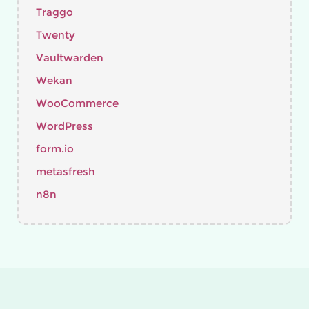
Traggo
Twenty
Vaultwarden
Wekan
WooCommerce
WordPress
form.io
metasfresh
n8n