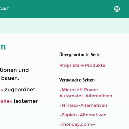
TAKT
Sprac
und
Versio
auswä
en
Übergeordnete Seite
Proprietäre Produkte
ationen und
 bauen.
Verwandte Seiten
g»
zugeordnet.
«Microsoft Power
Automate»-Alternativen
ake»
(externer
«Nintex»-Alternativen
«Zapier»-Alternativen
«monday.com»-