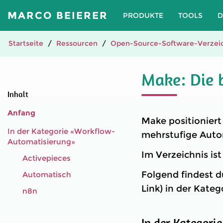
MARCO BEIERER
PRODUKTE
TOOLS
D
Startseite
Ressourcen
Open-Source-Software-Verzeic
Make: Die 
Inhalt
Anfang
Make positioniert
In der Kategorie «Workflow-
mehrstufige Aut
Automatisierung»
Im Verzeichnis is
Activepieces
Folgend findest d
Automatisch
Link) in der Kate
n8n
In der Kategori