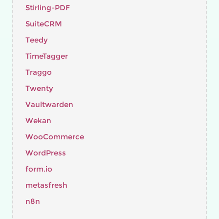
Stirling-PDF
SuiteCRM
Teedy
TimeTagger
Traggo
Twenty
Vaultwarden
Wekan
WooCommerce
WordPress
form.io
metasfresh
n8n