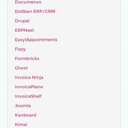
Documenso
Dolibarr ERP/CRM
Drupal
ERPNext
Easy!Appointments
Fizzy
Formbricks
Ghost
Invoice Ninja
InvoicePlane
InvoiceShelf
Joomla
Kanboard
Kimai