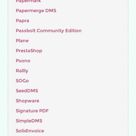
Papermark
Papermerge DMS
Papra
Passbolt Community Edition
Plane
PrestaShop
Psono
Rallly
SOGo
SeedDMS
Shopware
Signature PDF
SimpleDMS
SolidInvoice